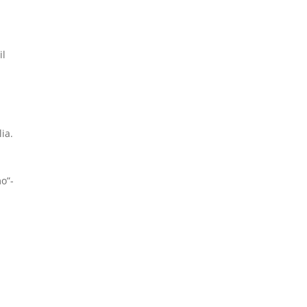
il
ia.
o”-