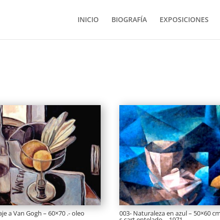
INICIO
BIOGRAFÍA
EXPOSICIONES
e a Van Gogh – 60×70 .- oleo
003- Naturaleza en azul – 50×60 c
s.cart.entelado – 1971