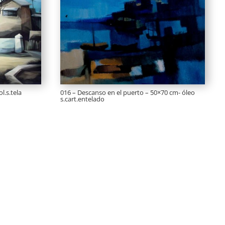
l.s.tela
016 – Descanso en el puerto – 50×70 cm- óleo
s.cart.entelado