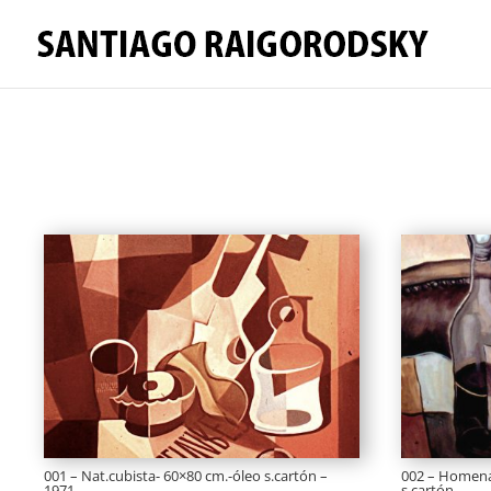
001 – Nat.cubista- 60×80 cm.-óleo s.cartón –
002 – Homenaj
1971
s.cartón