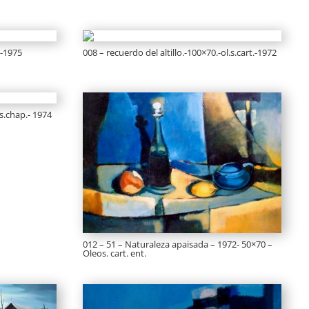
.-1975
008 – recuerdo del altillo.-100×70.-ol.s.cart.-1972
.s.chap.- 1974
012 – 51 – Naturaleza apaisada – 1972- 50×70 –
Oleos. cart. ent.