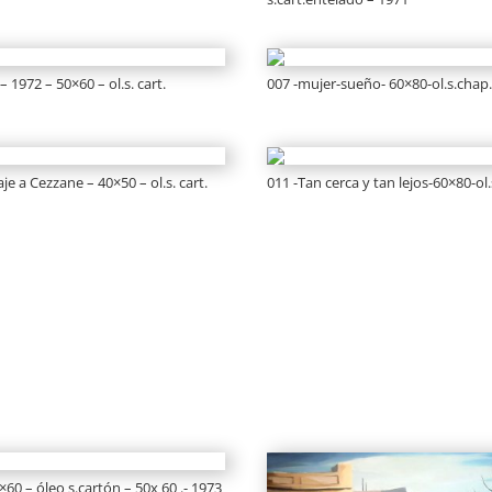
– 1972 – 50×60 – ol.s. cart.
007 -mujer-sueño- 60×80-ol.s.chap
e a Cezzane – 40×50 – ol.s. cart.
011 -Tan cerca y tan lejos-60×80-ol
0×60 – óleo s.cartón – 50x 60 .- 1973