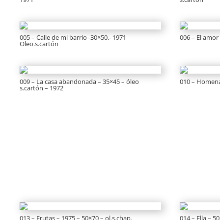
005 – Calle de mi barrio -30×50.- 1971
006 – El amor 
Oleo.s.cartón
009 – La casa abandonada – 35×45 – óleo
010 – Homenaj
s.cartón – 1972
013 – Frutas – 1975 – 50×70 – ol.s.chap.
014 – Ella – 5